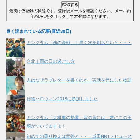
最初は仮登録の状態です。登録後メールを確認ください、メール内
容のURLをクリックして本登録になります。
良く読まれている記事(直近30日)
キングダム「魂の決戦」｜早く次を創らないと・・・
台北｜雨の日の過ごし方
人はなぜラブレターを書くのか｜実話を元にした物語
行徳ハロウィン2018に参加しました
キングダム「大将軍の帰還」皆の背には、常にこの王
騎がついてますよ！
初めての乗り換えは意外と・・・成田NRT＞ヒュース