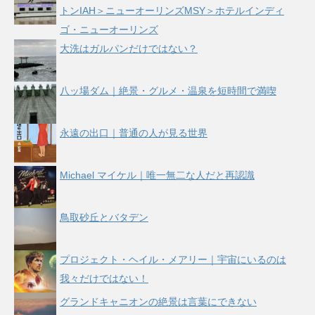
トンIAH＞ニューオーリンズMSY＞ホテルインディ
ゴ・ニューオーリンズ
大洗はガルパンだけではない？
八ッ場ダム｜絶景・グルメ・温泉を短時間で満喫
永遠の出口｜普通の人が見る世界
Michael マイケル｜唯一無二な人だと再認識
鳥取砂丘とバタデン
プロジェクト・ヘイル・メアリー｜宇宙にいるのは
我々だけではない！
グランドキャニオンの絶景は言葉にできない