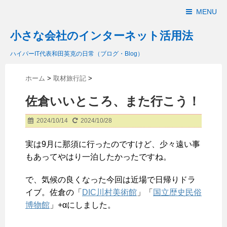
MENU
小さな会社のインターネット活用法
ハイパーIT代表和田英克の日常（ブログ・Blog）
ホーム
>
取材旅行記
>
佐倉いいところ、また行こう！
2024/10/14
2024/10/28
実は9月に那須に行ったのですけど、少々遠い事
もあってやはり一泊したかったですね。
で、気候の良くなった今回は近場で日帰りドラ
イブ。佐倉の「
DIC川村美術館
」「
国立歴史民俗
博物館
」+αにしました。