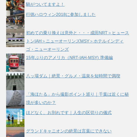
騎がついてますよ！
行徳ハロウィン2018に参加しました
初めての乗り換えは意外と・・・成田NRT＞ヒュース
トンIAH＞ニューオーリンズMSY＞ホテルインディ
ゴ・ニューオーリンズ
15年ぶりのアメリカ（NRT-IAH-MSY) 準備編
八ッ場ダム｜絶景・グルメ・温泉を短時間で満喫
「海ほたる」から撮影ポイント巡り｜千葉は近くに秘
境が多いのか？
ほどなく、お別れです｜人生の区切りの儀式
グランドキャニオンの絶景は言葉にできない