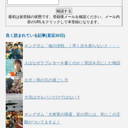
最初は仮登録の状態です。登録後メールを確認ください、メール内
容のURLをクリックして本登録になります。
良く読まれている記事(直近30日)
キングダム「魂の決戦」｜早く次を創らないと・・・
人はなぜラブレターを書くのか｜実話を元にした物語
台北｜雨の日の過ごし方
大洗はガルパンだけではない？
キングダム「大将軍の帰還」皆の背には、常にこの王
騎がついてますよ！