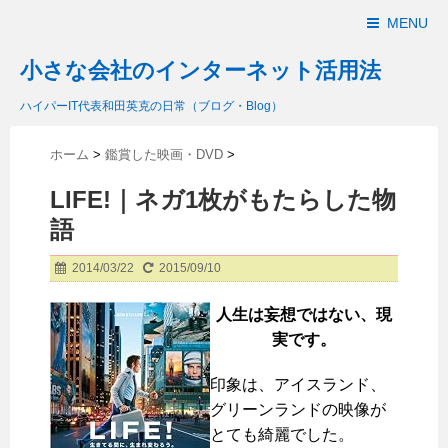
MENU
小さな会社のインターネット活用法
ハイパーIT代表和田英克の日常（ブログ・Blog）
ホーム
>
鑑賞した映画・DVD
>
LIFE!｜ネガ1枚がもたらした物
語
2014/03/22
2015/09/10
人生は妄想ではない、現
実です。
印象は、アイスランド、
グリーンランドの映像が
とても綺麗でした。