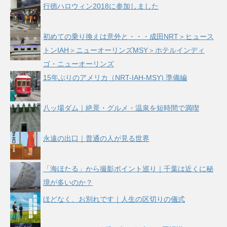
行徳ハロウィン2018に参加しました
初めての乗り換えは意外と・・・成田NRT＞ヒュース
トンIAH＞ニューオーリンズMSY＞ホテルインディ
ゴ・ニューオーリンズ
15年ぶりのアメリカ（NRT-IAH-MSY) 準備編
八ッ場ダム｜絶景・グルメ・温泉を短時間で満喫
永遠の出口｜普通の人が見る世界
「海ほたる」から撮影ポイント巡り｜千葉は近くに秘
境が多いのか？
ほどなく、お別れです｜人生の区切りの儀式