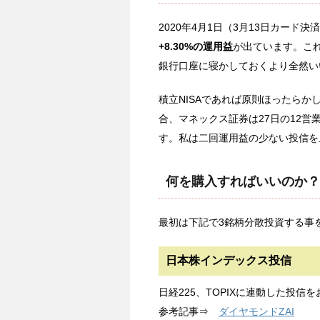
2020年4月1日（3月13日カード決
+8.30%の運用益
が出ています。こ
銀行口座に寝かしておくより全然い
積立NISAであれば原則ほったらか
合、マネックス証券は27日の12
す。私は二回運用益の少ない投信を
何を購入すればいいのか？
最初は下記で3銘柄分散投資する事
日本株インデックス投信
日経225、TOPIXに連動した投信
参考記事⇒
ダイヤモンドZAI