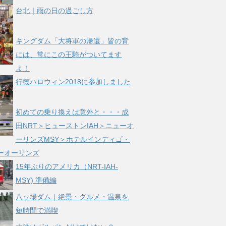
台北｜雨の日の過ごし方
キングダム「大将軍の帰還」皆の背
には、常にこの王騎がついてます
よ！
行徳ハロウィン2018に参加しました
初めての乗り換えは意外と・・・成
田NRT＞ヒューストンIAH＞ニューオ
ーリンズMSY＞ホテルインディゴ・
ーオーリンズ
15年ぶりのアメリカ（NRT-IAH-
MSY) 準備編
八ッ場ダム｜絶景・グルメ・温泉を
短時間で満喫