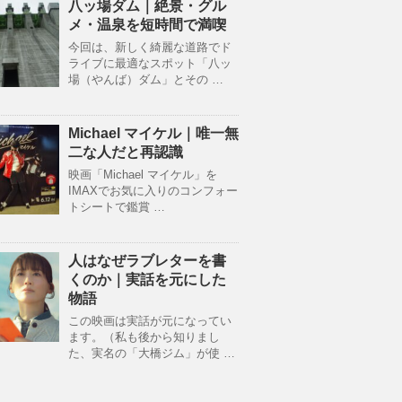
八ッ場ダム｜絶景・グル
メ・温泉を短時間で満喫
今回は、新しく綺麗な道路でド
ライブに最適なスポット「八ッ
場（やんば）ダム」とその …
Michael マイケル｜唯一無
二な人だと再認識
映画「Michael マイケル」を
IMAXでお気に入りのコンフォー
トシートで鑑賞 …
人はなぜラブレターを書
くのか｜実話を元にした
物語
この映画は実話が元になってい
ます。（私も後から知りまし
た、実名の「大橋ジム」が使 …