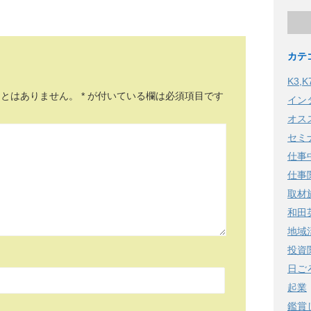
カテ
K3,
ことはありません。
*
が付いている欄は必須項目です
イン
オス
セミ
仕事
仕事
取材
和田
地域
投資
日ご
起業
鑑賞