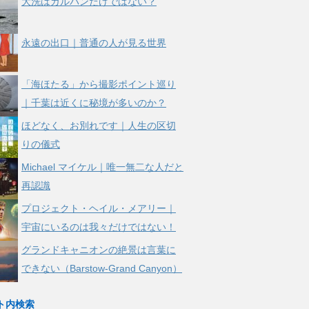
大洗はガルパンだけではない？
永遠の出口｜普通の人が見る世界
「海ほたる」から撮影ポイント巡り
｜千葉は近くに秘境が多いのか？
ほどなく、お別れです｜人生の区切
りの儀式
Michael マイケル｜唯一無二な人だと
再認識
プロジェクト・ヘイル・メアリー｜
宇宙にいるのは我々だけではない！
グランドキャニオンの絶景は言葉に
できない（Barstow-Grand Canyon）
ト内検索