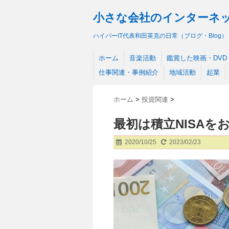
小さな会社のインターネ
ハイパーIT代表和田英克の日常（ブログ・Blog）
ホーム
音楽活動
鑑賞した映画・DVD
仕事関連・事例紹介
地域活動
起業
ホーム
>
投資関連
>
最初は積立NISAを
2020/10/25
2023/02/23