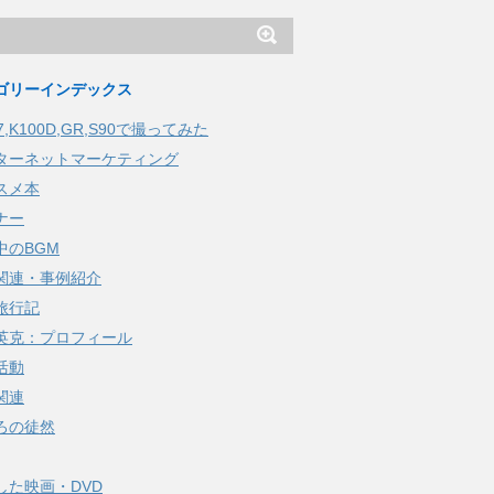
ゴリーインデックス
K7,K100D,GR,S90で撮ってみた
ターネットマーケティング
スメ本
ナー
中のBGM
関連・事例紹介
旅行記
英克：プロフィール
活動
関連
ろの徒然
した映画・DVD