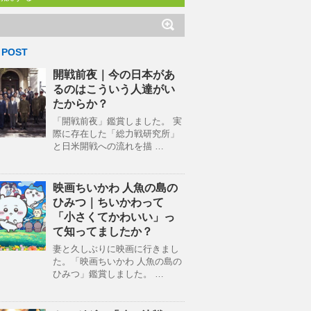
 POST
開戦前夜｜今の日本があ
るのはこういう人達がい
たからか？
「開戦前夜」鑑賞しました。 実
際に存在した「総力戦研究所」
と日米開戦への流れを描 …
映画ちいかわ 人魚の島の
ひみつ｜ちいかわって
「小さくてかわいい」っ
て知ってましたか？
妻と久しぶりに映画に行きまし
た。「映画ちいかわ 人魚の島の
ひみつ」鑑賞しました。 …