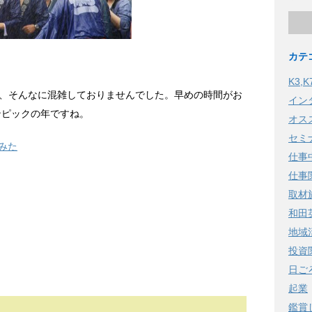
カテ
K3,
係で、そんなに混雑しておりませんでした。早めの時間がお
イン
ンピックの年ですね。
オス
セミ
てみた
仕事
仕事
取材
和田
地域
投資
日ご
起業
鑑賞