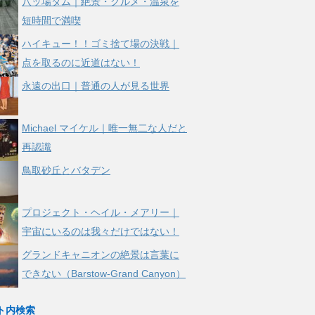
八ッ場ダム｜絶景・グルメ・温泉を
短時間で満喫
ハイキュー！！ゴミ捨て場の決戦｜
点を取るのに近道はない！
永遠の出口｜普通の人が見る世界
Michael マイケル｜唯一無二な人だと
再認識
鳥取砂丘とバタデン
プロジェクト・ヘイル・メアリー｜
宇宙にいるのは我々だけではない！
グランドキャニオンの絶景は言葉に
できない（Barstow-Grand Canyon）
ト内検索