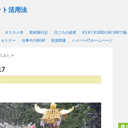
ット活用法
オススメ本
取材旅行記
日ごろの徒然
K3,K7,K100D,GR,S90
セミナー
仕事中のBGM
投資関連
ハイパーITホームページ
撮ってみた
>
7