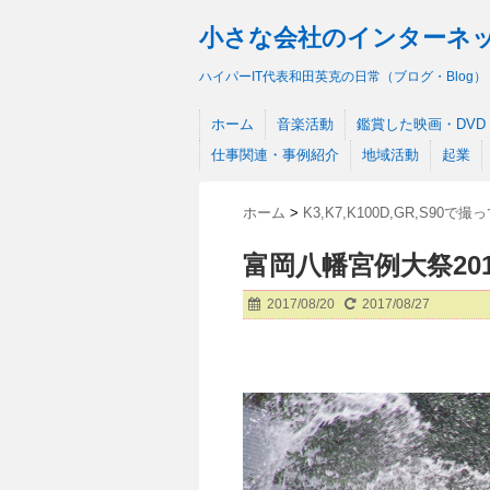
小さな会社のインターネ
ハイパーIT代表和田英克の日常（ブログ・Blog）
ホーム
音楽活動
鑑賞した映画・DVD
仕事関連・事例紹介
地域活動
起業
ホーム
>
K3,K7,K100D,GR,S90で
富岡八幡宮例大祭201
2017/08/20
2017/08/27