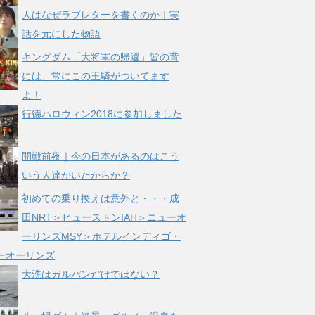
人はなぜラブレターを書くのか｜実
話を元にした物語
キングダム「大将軍の帰還」皆の背
には、常にこの王騎がついてます
よ！
行徳ハロウィン2018に参加しました
開戦前夜｜今の日本があるのはこう
いう人達がいたからか？
初めての乗り換えは意外と・・・成
田NRT＞ヒューストンIAH＞ニューオ
ーリンズMSY＞ホテルインディゴ・
ーオーリンズ
大洗はガルパンだけではない？