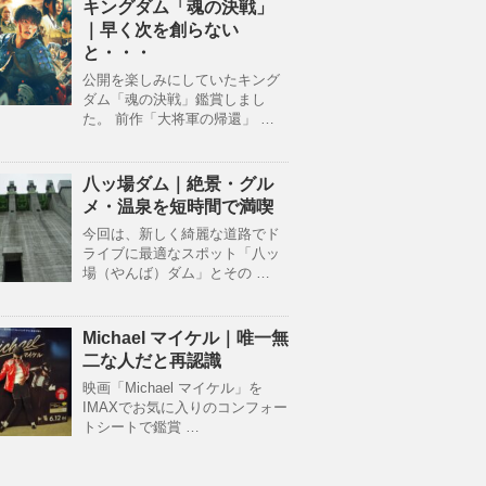
キングダム「魂の決戦」
｜早く次を創らない
と・・・
公開を楽しみにしていたキング
ダム「魂の決戦」鑑賞しまし
た。 前作「大将軍の帰還」 …
八ッ場ダム｜絶景・グル
メ・温泉を短時間で満喫
今回は、新しく綺麗な道路でド
ライブに最適なスポット「八ッ
場（やんば）ダム」とその …
Michael マイケル｜唯一無
二な人だと再認識
映画「Michael マイケル」を
IMAXでお気に入りのコンフォー
トシートで鑑賞 …