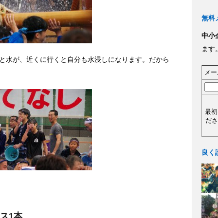
無料
中小
ます
と水が、近くに行くと自分も水浸しになります。だから
メー
最初
ださ
良く
ス1本