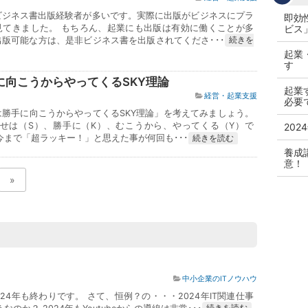
ビジネス書出版経験者が多いです。実際に出版がビジネスにプラ
即効
見てきました。 もちろん、起業にも出版は有効に働くことが多
ビス
版可能な方は、是非ビジネス書を出版されてくださ･･･
続きを
起業
す
に向こうからやってくるSKY理論
起業
経営・起業支援
必要
は勝手に向こうからやってくるSKY理論」を考えてみましょう。
？幸せは（S）、勝手に（K）、むこうから、やってくる（Y）で
202
今まで「超ラッキー！」と思えた事が何回も･･･
続きを読む
養成
意！
»
中小企業のITノウハウ
4年も終わりです。 さて、恒例？の・・・2024年IT関連仕事