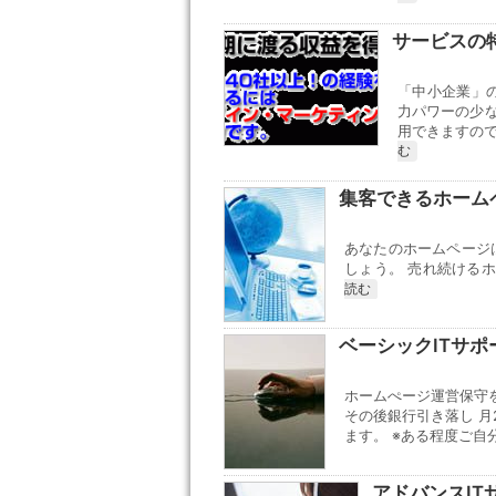
サービスの
「中小企業」
力パワーの少
用できますので
む
集客できるホーム
あなたのホームページ
しょう。 売れ続ける
読む
ベーシックITサポ
ホームぺージ運営保守を
その後銀行引き落し 
ます。 ※ある程度ご自分
アドバンスIT