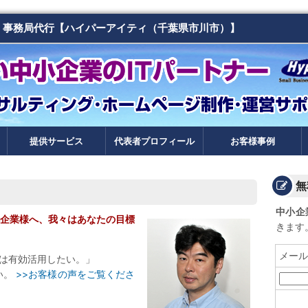
・事務局代行【ハイパーアイティ（千葉県市川市）】
提供サービス
代表者プロフィール
お客様事例
ホームページ診断サービス
サービス一覧
IT関連セミナー
体験コンサル
中小企業のITノウハウ
経営・起業支援
動画・オンライン活用支援
無
中小企
企業様へ、我々はあなたの目標
きます
メール
Tは有効活用したい。」
い。
>>お客様の声をご覧くださ