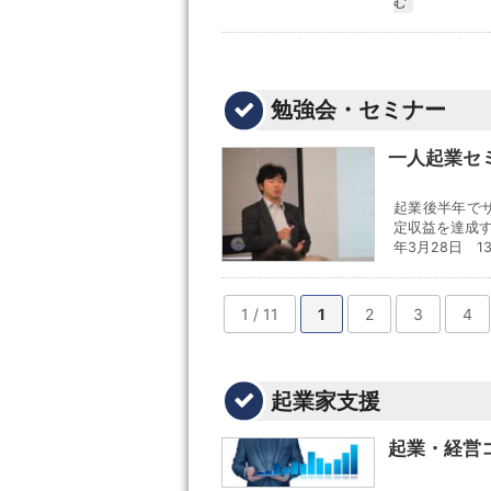
む
勉強会・セミナー
一人起業セ
起業後半年で
定収益を達成す
年3月28日 13
1 / 11
1
2
3
4
起業家支援
起業・経営