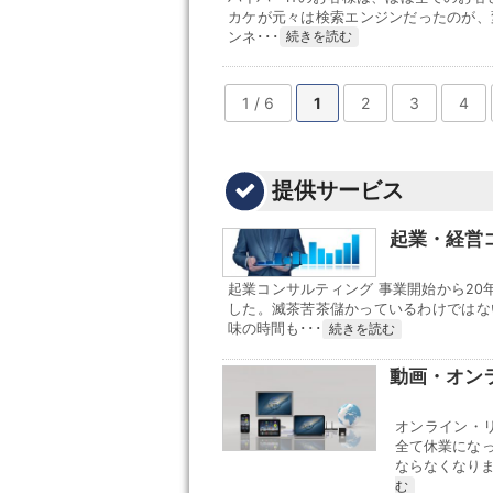
カケが元々は検索エンジンだったのが、変
ンネ･･･
続きを読む
1 / 6
1
2
3
4
提供サービス
起業・経営
起業コンサルティング 事業開始から20
した。滅茶苦茶儲かっているわけではな
味の時間も･･･
続きを読む
動画・オン
オンライン・
全て休業にな
ならなくなりま
む