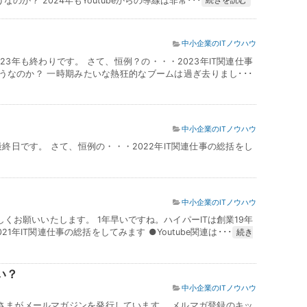
なのか？ 2024年もYoutubeからの導線は非常･･･
続きを読む
中小企業のITノウハウ
3年も終わりです。 さて、恒例？の・・・2023年IT関連仕事
はどうなのか？ 一時期みたいな熱狂的なブームは過ぎ去りまし･･･
中小企業のITノウハウ
終日です。 さて、恒例の・・・2022年IT関連仕事の総括をし
中小企業のITノウハウ
くお願いいたします。 1年早いですね。ハイパーITは創業19年
年IT関連仕事の総括をしてみます ●Youtube関連は･･･
続き
い？
中小企業のITノウハウ
客さまがメールマガジンを発行しています。 メルマガ登録のキッ