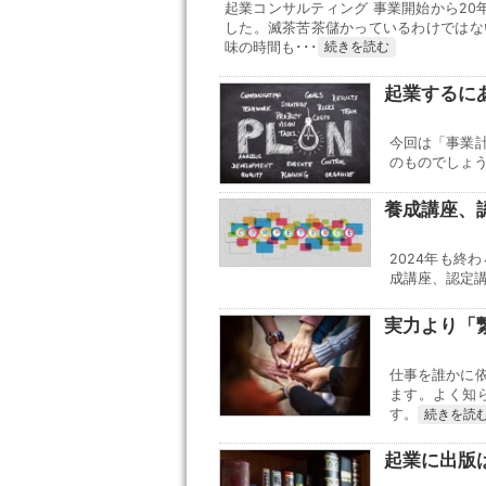
起業コンサルティング 事業開始から20
した。滅茶苦茶儲かっているわけではな
味の時間も･･･
続きを読む
起業するに
今回は「事業
のものでしょう
養成講座、
2024年も
成講座、認定
実力より「
仕事を誰かに
ます。よく知
す。
続きを読
起業に出版