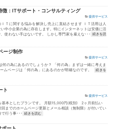
特徴：ITサポート・コンサルティング
提供サービス
のＩＴに関する悩みを解決し売上に直結させます ＩＴ活用は人
ない中小企業の為に存在します。特にインターネットは安価に活
、使わない手はないです。 しかし専門家を雇えな･･･
続きを読
ページ制作
提供サービス
は何の為にあるのでしょうか？ 「何の為」まずは一緒に考えま
ホームページは「何の為」にあるのかが明確なのです。
続きを
ート
提供サービス
基本としたプランです。 月額15,000円(税別) 2ヶ月前払い
月2回までのホームページ更新とメール相談（無制限）が付いてい
で行う事･･･
続きを読む
サポート