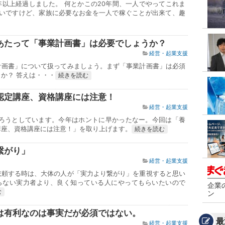
年以上経過しました。 何とかこの20年間、一人でやってこれま
いですけど、家族に必要なお金を一人で稼ぐことが出来て、趣
あたって「事業計画書」は必要でしょうか？
経営・起業支援
計画書」について扱ってみましょう。まず「事業計画書」は必須
か？ 答えは・・・
続きを読む
認定講座、資格講座には注意！
経営・起業支援
終わろうとしています。今年はホントに早かったなー。今回は「養
講座、資格講座には注意！」を取り上げます。
続きを読む
繋がり」
経営・起業支援
依頼する時は、大体の人が「実力より繋がり」を重視すると思い
らない実力者より、良く知っている人にやってもらいたいので
企業
む
ン
は有利なのは事実だが必須ではない。
最
経営・起業支援