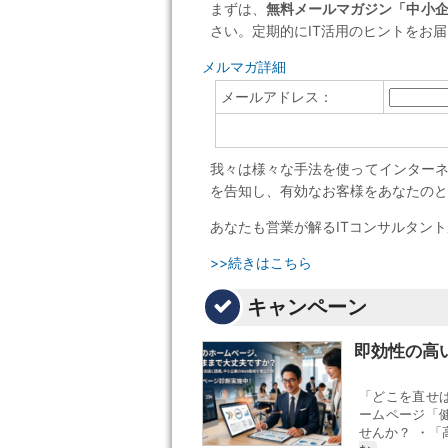
まずは、
無料メールマガジン「中小企
さい。定期的にIT活用のヒントをお
メルマガ詳細
メールアドレス：
我々は様々な手法を使ってインター
を告知し、有効なお客様をあなたのと
あなたも営業が解るITコンサルタン
>>続きはこちら
キャンペーン
即効性の高
「どこを直せ
ームページ「
せんか？ ・「