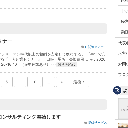
体
中
経
動
ミナー
代表
IT関連セミナー
お客
サラリーマン時代以上の報酬を安定して獲得する。 「半年で安
る『一人起業セミナー』」 日時・場所・参加費用 日時：2020
お問
:20-16:40 （途中休憩あり）･･･
続きを読む
ブロ
5
...
10
...
»
最後 »
よ
コンサルティング開始します
提供サービス