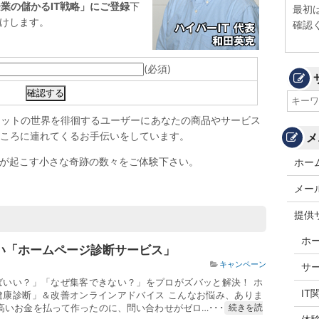
業の儲かるIT戦略」にご登録
下
最初
届けします。
確認
(必須)
ネットの世界を徘徊するユーザーにあなたの商品やサービス
ころに連れてくるお手伝いをしています。
メ
トが起こす小さな奇跡の数々をご体験下さい。
ホー
メー
提供
ホ
い「ホームページ診断サービス」
キャンペーン
サ
ばいい？」「なぜ集客できない？」をプロがズバッと解決！ ホ
IT
健康診断」＆改善オンラインアドバイス こんなお悩み、ありま
高いお金を払って作ったのに、問い合わせがゼロ…･･･
続きを読