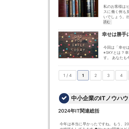
私のお客様は
スに働く例も
いでしょう。出
読む
幸せは勝手
今回は「幸せ
※SKYとは
す。 あなたも
1 / 4
1
2
3
4
中小企業のITノウハウ
2024年IT関連総括
今年は本当に早かったですね。もう、202