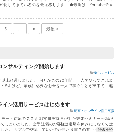
化してきているのを最近感じます。 ●最近は「Youtubeチャ
5
...
»
最後 »
コンサルティング開始します
提供サービス
年以上経過しました。 何とかこの20年間、一人でやってこれま
いですけど、家族に必要なお金を一人で稼ぐことが出来て、趣
ライン活用サービスはじめます
動画・オンライン活用支援
リモート対応のススメ 非常事態宣言が出た結果セミナー会場が
ってしまいました。空手道場のお客様は道場を休みにしなくては
した。 リアルで交流していたのが当たり前？の世･･･
続きを読