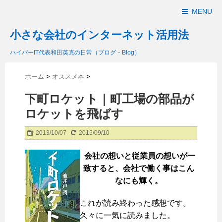
MENU
小さな会社のインターネット活用法
ハイパーIT代表和田英克の日常（ブログ・Blog）
ホーム
>
オススメ本
>
下町ロケット｜町工場の部品が
ロケットを飛ばす
2013/10/07
2015/09/10
会社の想いと従業員の想いが一
致すると、会社で働く事はこん
なにも輝く。
これが読み終わった感想です。
久々に一気に読みました。