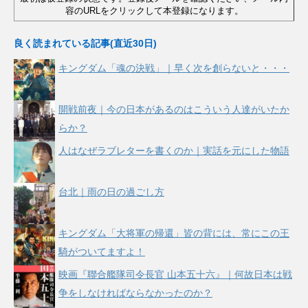
容のURLをクリックして本登録になります。
良く読まれている記事(直近30日)
キングダム「魂の決戦」｜早く次を創らないと・・・
開戦前夜｜今の日本があるのはこういう人達がいたか
らか？
人はなぜラブレターを書くのか｜実話を元にした物語
台北｜雨の日の過ごし方
キングダム「大将軍の帰還」皆の背には、常にこの王
騎がついてますよ！
映画『聯合艦隊司令長官 山本五十六』｜何故日本は戦
争をしなければならなかったのか？