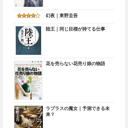
幻夜｜東野圭吾
陸王｜同じ目標が持てる仕事
花を売らない花売り娘の物語
ラプラスの魔女｜予測できる未
来？