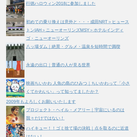
行徳ハロウィン2018に参加しました
初めての乗り換えは意外と・・・成田NRT＞ヒュース
トンIAH＞ニューオーリンズMSY＞ホテルインディ
ゴ・ニューオーリンズ
八ッ場ダム｜絶景・グルメ・温泉を短時間で満喫
永遠の出口｜普通の人が見る世界
映画ちいかわ 人魚の島のひみつ｜ちいかわって「小さ
くてかわいい」って知ってましたか？
2009年もよろしくお願いいたします
プロジェクト・ヘイル・メアリー｜宇宙にいるのは
我々だけではない！
ハイキュー！！ゴミ捨て場の決戦｜点を取るのに近道
はない！