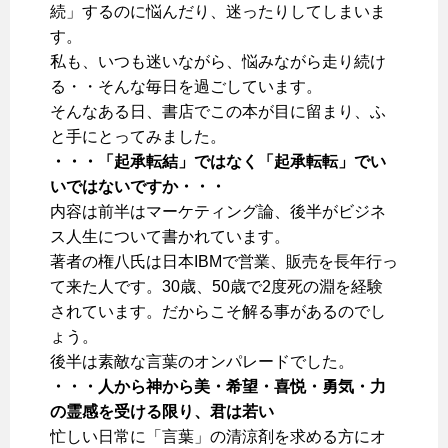
続」するのに悩んだり、迷ったりしてしまいま
す。
私も、いつも迷いながら、悩みながら走り続け
る・・そんな毎日を過ごしています。
そんなある日、書店でこの本が目に留まり、ふ
と手にとってみました。
・・・「起承転結」ではなく「起承転転」でい
いではないですか・・・
内容は前半はマーケティング論、後半がビジネ
ス人生について書かれています。
著者の権八氏は日本IBMで営業、販売を長年行っ
て来た人です。30歳、50歳で2度死の淵を経験
されています。だからこそ解る事があるのでし
ょう。
後半は素敵な言葉のオンパレードでした。
・・・人から神から美・希望・喜悦・勇気・力
の霊感を受ける限り、君は若い
忙しい日常に「言葉」の清涼剤を求める方にオ