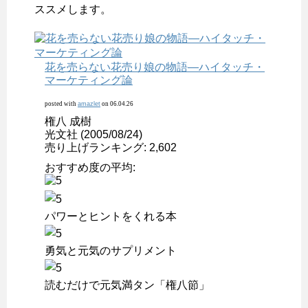
ススメします。
花を売らない花売り娘の物語―ハイタッチ・
マーケティング論
posted with
amazlet
on 06.04.26
権八 成樹
光文社 (2005/08/24)
売り上げランキング: 2,602
おすすめ度の平均:
パワーとヒントをくれる本
勇気と元気のサプリメント
読むだけで元気満タン「権八節」