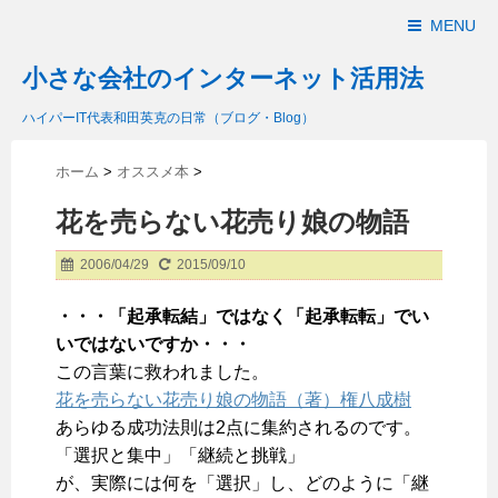
MENU
小さな会社のインターネット活用法
ハイパーIT代表和田英克の日常（ブログ・Blog）
ホーム
>
オススメ本
>
花を売らない花売り娘の物語
2006/04/29
2015/09/10
・・・「起承転結」ではなく「起承転転」でい
いではないですか・・・
この言葉に救われました。
花を売らない花売り娘の物語（著）権八成樹
あらゆる成功法則は2点に集約されるのです。
「選択と集中」「継続と挑戦」
が、実際には何を「選択」し、どのように「継