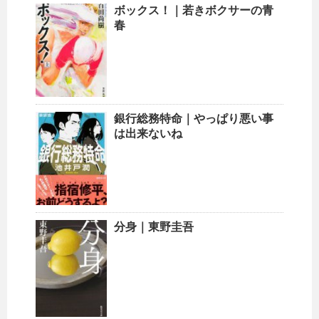
ボックス！｜若きボクサーの青
春
銀行総務特命｜やっぱり悪い事
は出来ないね
分身｜東野圭吾