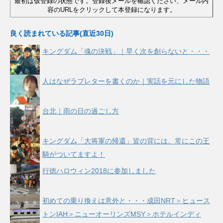
最初は仮登録の状態です。登録後メールを確認ください、メール内
容のURLをクリックして本登録になります。
良く読まれている記事(直近30日)
キングダム「魂の決戦」｜早く次を創らないと・・・
人はなぜラブレターを書くのか｜実話を元にした物語
台北｜雨の日の過ごし方
キングダム「大将軍の帰還」皆の背には、常にこの王
騎がついてますよ！
行徳ハロウィン2018に参加しました
初めての乗り換えは意外と・・・成田NRT＞ヒュース
トンIAH＞ニューオーリンズMSY＞ホテルインディ