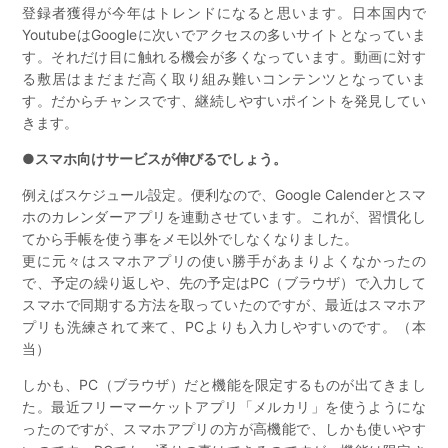
登録者獲得が今年はトレンドになると思います。日本国内で
YoutubeはGoogleに次いでアクセスの多いサイトとなっていま
す。それだけ目に触れる機会が多くなっています。動画に対す
る敷居はまだまだ高く取り組み難いコンテンツとなっていま
す。だからチャンスです、継続しやすいポイントを発見してい
きます。
●スマホ向けサービスが伸びるでしょう。
例えばスケジュール設定。便利なので、Google Calenderとスマ
ホのカレンダーアプリを連動させています。これが、習慣化し
てから手帳を使う事をメモ以外でしなくなりました。
更に元々はスマホアプリの使い勝手があまりよくなかったの
で、予定の繰り返しや、先の予定はPC（ブラウザ）で入力して
スマホで同期する方法を取っていたのですが、最近はスマホア
プリも洗練されて来て、PCよりも入力しやすいのです。（本
当）
しかも、PC（ブラウザ）だと機能を限定するものが出てきまし
た。最近フリーマーケットアプリ「メルカリ」を使うようにな
ったのですが、スマホアプリの方が高機能で、しかも使いやす